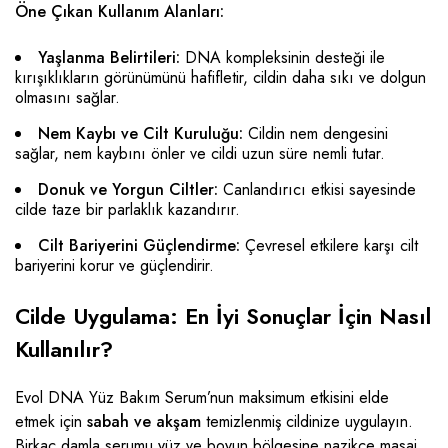
Öne Çıkan Kullanım Alanları:
Yaşlanma Belirtileri:
DNA kompleksinin desteği ile
kırışıklıkların görünümünü hafifletir, cildin daha sıkı ve dolgun
olmasını sağlar.
Nem Kaybı ve Cilt Kuruluğu:
Cildin nem dengesini
sağlar, nem kaybını önler ve cildi uzun süre nemli tutar.
Donuk ve Yorgun Ciltler:
Canlandırıcı etkisi sayesinde
cilde taze bir parlaklık kazandırır.
Cilt Bariyerini Güçlendirme:
Çevresel etkilere karşı cilt
bariyerini korur ve güçlendirir.
Cilde Uygulama: En İyi Sonuçlar İçin Nasıl
Kullanılır?
Evol DNA Yüz Bakım Serum’nun maksimum etkisini elde
etmek için
sabah ve akşam
temizlenmiş cildinize uygulayın.
Birkaç damla serumu yüz ve boyun bölgesine nazikçe masaj