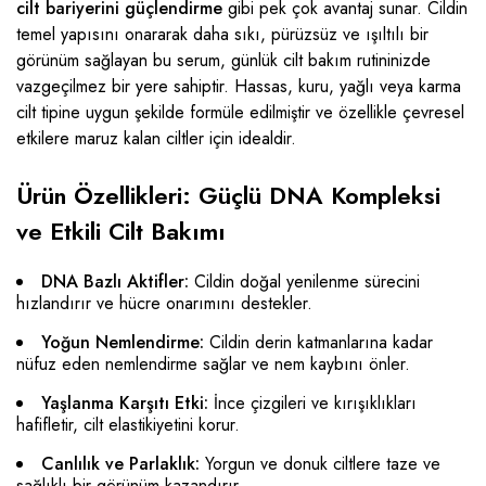
cilt bariyerini güçlendirme
gibi pek çok avantaj sunar. Cildin
temel yapısını onararak daha sıkı, pürüzsüz ve ışıltılı bir
görünüm sağlayan bu serum, günlük cilt bakım rutininizde
vazgeçilmez bir yere sahiptir. Hassas, kuru, yağlı veya karma
cilt tipine uygun şekilde formüle edilmiştir ve özellikle çevresel
etkilere maruz kalan ciltler için idealdir.
Ürün Özellikleri: Güçlü DNA Kompleksi
ve Etkili Cilt Bakımı
DNA Bazlı Aktifler:
Cildin doğal yenilenme sürecini
hızlandırır ve hücre onarımını destekler.
Yoğun Nemlendirme:
Cildin derin katmanlarına kadar
nüfuz eden nemlendirme sağlar ve nem kaybını önler.
Yaşlanma Karşıtı Etki:
İnce çizgileri ve kırışıklıkları
hafifletir, cilt elastikiyetini korur.
Canlılık ve Parlaklık:
Yorgun ve donuk ciltlere taze ve
sağlıklı bir görünüm kazandırır.