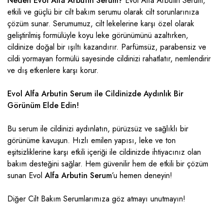
Neden Evol Alfa Arbutin Serum?
Evol Alfa Arbutin Serum,
etkili ve güçlü bir cilt bakım serumu olarak cilt sorunlarınıza
çözüm sunar. Serumumuz, cilt lekelerine karşı özel olarak
geliştirilmiş formülüyle koyu leke görünümünü azaltırken,
cildinize doğal bir ışıltı kazandırır. Parfümsüz, parabensiz ve
cildi yormayan formülü sayesinde cildinizi rahatlatır, nemlendirir
ve dış etkenlere karşı korur.
Evol Alfa Arbutin Serum ile Cildinizde Aydınlık Bir
Görünüm Elde Edin!
Bu serum ile cildinizi aydınlatın, pürüzsüz ve sağlıklı bir
görünüme kavuşun. Hızlı emilen yapısı, leke ve ton
eşitsizliklerine karşı etkili içeriği ile cildinizde ihtiyacınız olan
bakım desteğini sağlar. Hem güvenilir hem de etkili bir çözüm
sunan Evol
Alfa Arbutin Serum
’u hemen deneyin!
Diğer
Cilt Bakım Serumlarımıza
göz atmayı unutmayın!