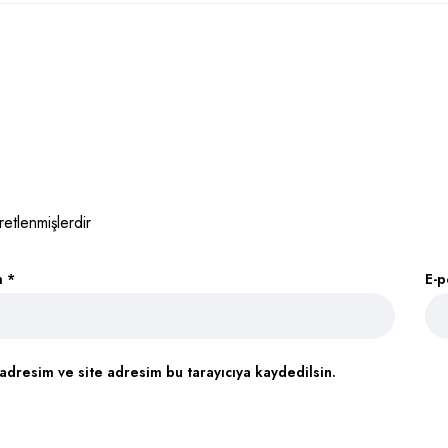
retlenmişlerdir
m
*
E-
adresim ve site adresim bu tarayıcıya kaydedilsin.