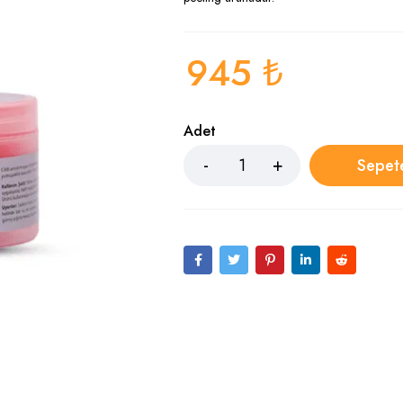
945
₺
Adet
Sepet