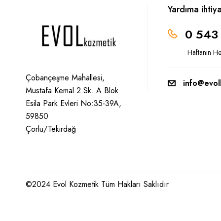
Yardıma ihtiy
0 543
Haftanın H
Çobançeşme Mahallesi,
info@evol
Mustafa Kemal 2.Sk. A Blok
Esila Park Evleri No:35-39A,
59850
Çorlu/Tekirdağ
©2024 Evol Kozmetik Tüm Hakları Saklıdır