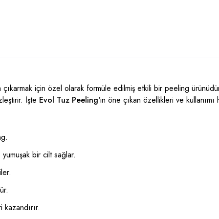
ya çıkarmak için özel olarak formüle edilmiş etkili bir peeling ürünüdür
eştirir. İşte
Evol Tuz Peeling
‘in öne çıkan özellikleri ve kullanım
ng.
yumuşak bir cilt sağlar.
ler.
ür.
i kazandırır.