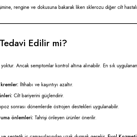
şimine, rengine ve dokusuna bakarak liken sklerozu diğer cilt hastalık
Tedavi Edilir mi?
i yoktur. Ancak semptomlar kontrol altına alınabilir. En sık uygulana
 kremler:
İltihabı ve kaşıntıyı azaltır.
nleri:
Cilt bariyerini güçlendirir.
oz sonrası dönemlerde östrojen destekleri uygulanabilir.
oruma önlemleri:
Tahrişi önleyen ürünler önerilir.
n ve sentetik iç çamaşırlarından uzak durmak gerekir.
Evol Kozmeti