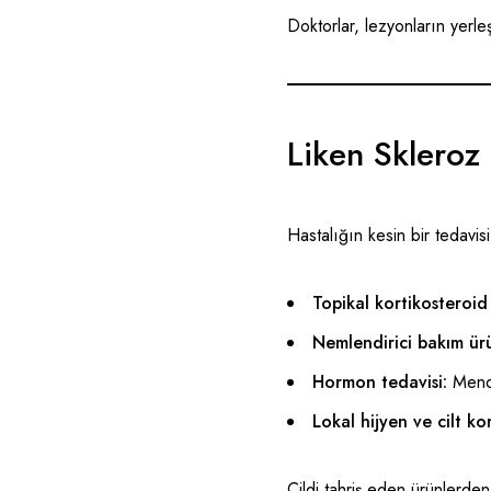
Doktorlar, lezyonların yerle
Liken Skleroz 
Hastalığın kesin bir tedavis
Topikal kortikosteroid
Nemlendirici bakım ürü
Hormon tedavisi:
Menop
Lokal hijyen ve cilt k
Cildi tahriş eden ürünlerde