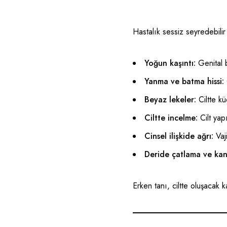
Hastalık sessiz seyredebilir
Yoğun kaşıntı:
Genital b
Yanma ve batma hissi:
Beyaz lekeler:
Ciltte kü
Ciltte incelme:
Cilt yapı
Cinsel ilişkide ağrı:
Vaji
Deride çatlama ve ka
Erken tanı, ciltte oluşacak 