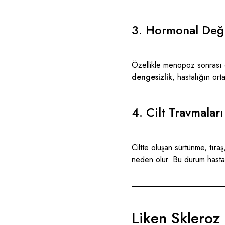
3. Hormonal Deği
Özellikle menopoz sonrası d
dengesizlik
, hastalığın or
4. Cilt Travmaları
Ciltte oluşan sürtünme, tıraş
neden olur. Bu durum hastalığ
Liken Skleroz