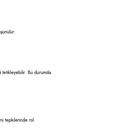
üşünülür:
i
tetikleyebilir. Bu durumda
mi tepkilerinde rol