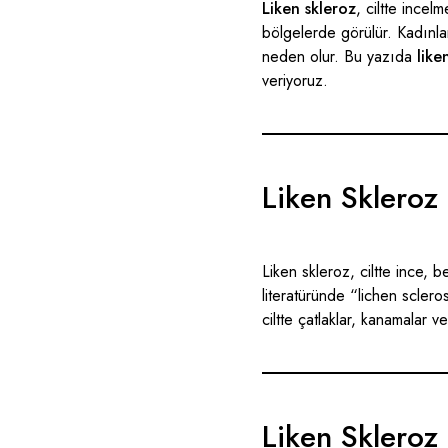
Liken skleroz
, ciltte incel
bölgelerde görülür. Kadınlar
neden olur. Bu yazıda
like
veriyoruz.
Liken Skleroz
Liken skleroz, ciltte ince, b
literatüründe “lichen sclero
ciltte çatlaklar, kanamalar ve
Liken Skleroz 