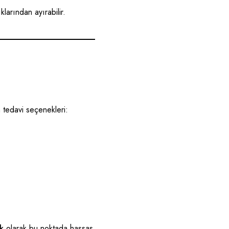
larından ayırabilir.
n tedavi seçenekleri:
k
olarak bu noktada hassas