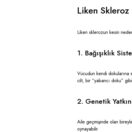
Liken Sklero
Liken sklerozun kesin nedeni
1. Bağışıklık Sist
Vücudun kendi dokularına s
cilt, bir “yabancı doku” gib
2. Genetik Yatkın
Aile geçmişinde olan bireyle
oynayabilir.