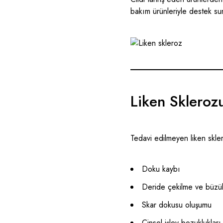
bakım ürünleriyle
destek su
Liken Sklerozu
Tedavi edilmeyen liken sklero
Doku kaybı
Deride çekilme ve büzü
Skar dokusu oluşumu
Cinsel işlev bozuklukları