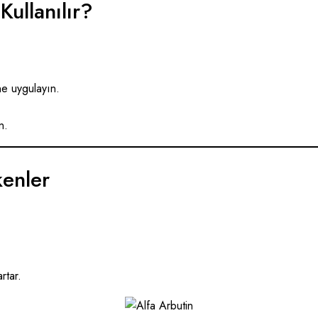
Kullanılır?
ne uygulayın.
n.
kenler
artar.