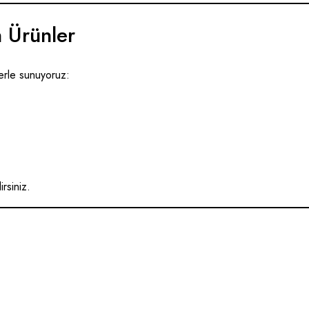
n Ürünler
lerle sunuyoruz:
rsiniz.