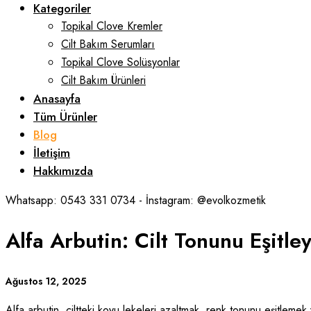
Kategoriler
Topikal Clove Kremler
Cilt Bakım Serumları
Topikal Clove Solüsyonlar
Cilt Bakım Ürünleri
Anasayfa
Tüm Ürünler
Blog
İletişim
Hakkımızda
Whatsapp: 0543 331 0734 - İnstagram: @evolkozmetik
Alfa Arbutin: Cilt Tonunu Eşitley
Ağustos 12, 2025
Alfa arbutin, ciltteki koyu lekeleri azaltmak, renk tonunu eşitlemek 