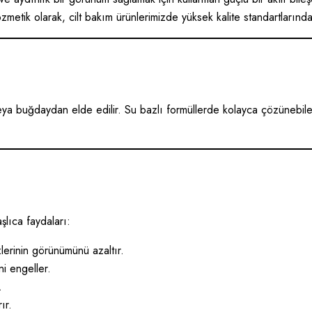
etik olarak, cilt bakım ürünlerimizde yüksek kalite standartlarında
ya buğdaydan elde edilir. Su bazlı formüllerde kolayca çözünebilen 
şlıca faydaları:
zlerinin görünümünü azaltır.
i engeller.
.
ır.