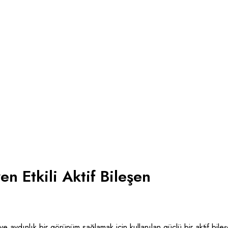
en Etkili Aktif Bileşen
ve aydınlık bir görünüm sağlamak için kullanılan güçlü bir aktif bileş