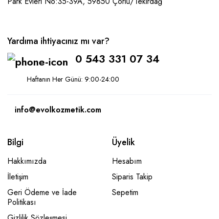
Park Evleri No:35-39A, 59850
Çorlu/Tekirdağ
Yardıma ihtiyacınız mı var?
0 543 331 07 34
Haftanın Her Günü: 9:00-24:00
info@evolkozmetik.com
Bilgi
Üyelik
Hakkımızda
Hesabım
İletişim
Siparis Takip
Geri Ödeme ve İade
Sepetim
Politikası
Gizlilik Sözleşmesi