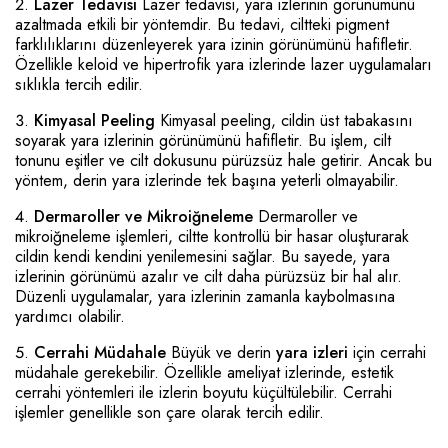
Lazer Tedavisi
Lazer tedavisi, yara izlerinin görünümünü
azaltmada etkili bir yöntemdir. Bu tedavi, ciltteki pigment
farklılıklarını düzenleyerek yara izinin görünümünü hafifletir.
Özellikle keloid ve hipertrofik yara izlerinde lazer uygulamaları
sıklıkla tercih edilir.
Kimyasal Peeling
Kimyasal peeling, cildin üst tabakasını
soyarak yara izlerinin görünümünü hafifletir. Bu işlem, cilt
tonunu eşitler ve cilt dokusunu pürüzsüz hale getirir. Ancak bu
yöntem, derin yara izlerinde tek başına yeterli olmayabilir.
Dermaroller ve Mikroiğneleme
Dermaroller ve
mikroiğneleme işlemleri, ciltte kontrollü bir hasar oluşturarak
cildin kendi kendini yenilemesini sağlar. Bu sayede, yara
izlerinin görünümü azalır ve cilt daha pürüzsüz bir hal alır.
Düzenli uygulamalar, yara izlerinin zamanla kaybolmasına
yardımcı olabilir.
Cerrahi Müdahale
Büyük ve derin
yara izleri
için cerrahi
müdahale gerekebilir. Özellikle ameliyat izlerinde, estetik
cerrahi yöntemleri ile izlerin boyutu küçültülebilir. Cerrahi
işlemler genellikle son çare olarak tercih edilir.