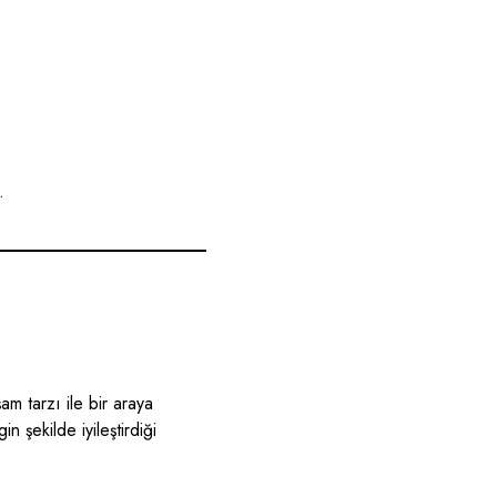
.
m tarzı ile bir araya
n şekilde iyileştirdiği