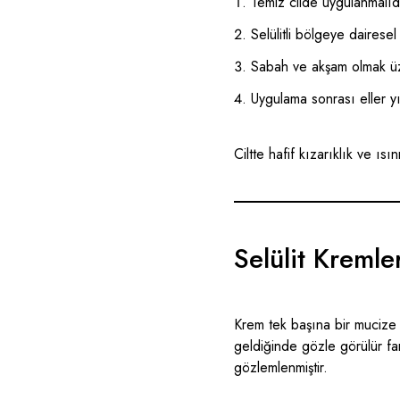
Temiz cilde uygulanmalıd
Selülitli bölgeye dairesel
Sabah ve akşam olmak üze
Uygulama sonrası eller y
Ciltte hafif kızarıklık ve ısı
Selülit Kremle
Krem tek başına bir mucize 
geldiğinde gözle görülür fark 
gözlemlenmiştir.