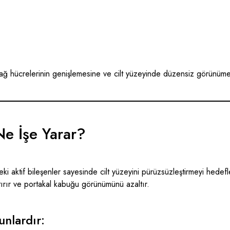
 yağ hücrelerinin genişlemesine ve cilt yüzeyinde düzensiz görünüm
Ne İşe Yarar?
deki aktif bileşenler sayesinde
cilt yüzeyini pürüzsüzleştirmeyi hedefl
 artırır ve portakal kabuğu görünümünü azaltır.
unlardır: