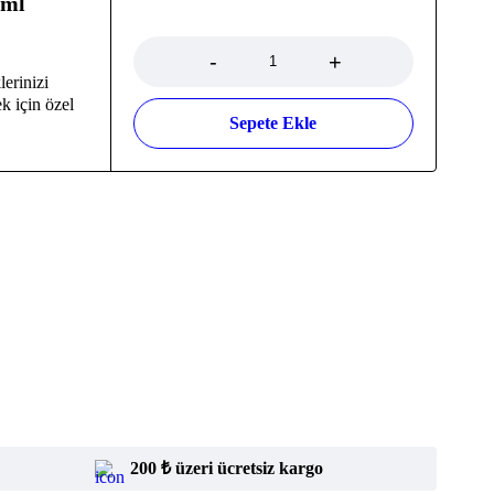
0ml
Adet
erinizi
k için özel
Sepete Ekle
200 ₺ üzeri ücretsiz kargo