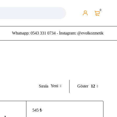
0
Whatsapp: 0543 331 0734 - İnstagram: @evolkozmetik
Yeni
Göster
12
Sırala
545
₺