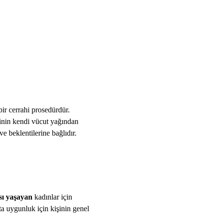
bir cerrahi prosedürdür.
şinin kendi vücut yağından
e beklentilerine bağlıdır.
ı yaşayan
kadınlar için
ta uygunluk için kişinin genel