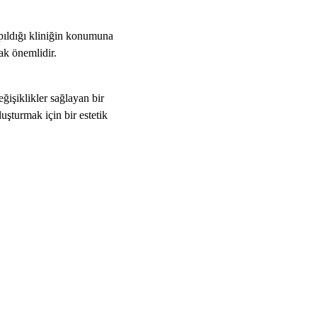
apıldığı kliniğin konumuna
ak önemlidir.
ğişiklikler sağlayan bir
uşturmak için bir estetik