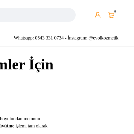
0
Whatsapp: 0543 331 0734 - İnstagram: @evolkozmetik
ler İçin
nin boyutundan memnun
üyütme
işlemi tam olarak