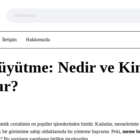
İletişim
Hakkımızda
yütme: Nedir ve Kim
ur?
stetik cerrahinin en popüler işlemlerinden biridir. Kadınlar, memeleri
k bir görünüme sahip olduklarında bu yönteme başvurur. Peki,
meme b
 Bu soruların yanıtlarını birlikte inceleyelim.