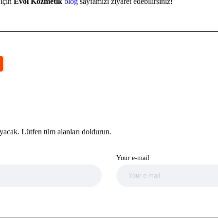
 için
Evol Kozmetik
blog
sayfamızı ziyaret edebilirsiniz!
yacak. Lütfen tüm alanları doldurun.
Your e-mail