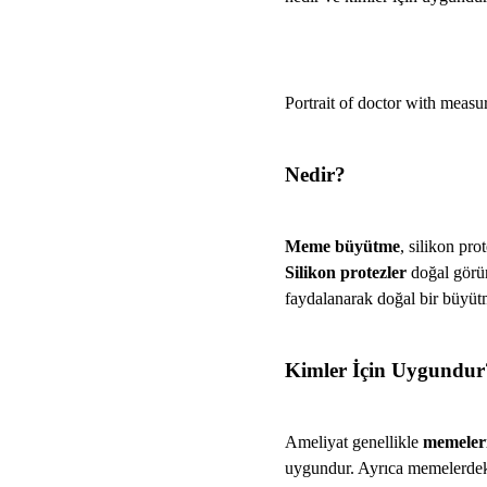
Portrait of doctor with measur
Nedir?
Meme büyütme
, silikon pr
Silikon protezler
doğal görün
faydalanarak doğal bir büyütm
Kimler İçin Uygundur
Ameliyat genellikle
memeleri
uygundur. Ayrıca memelerdeki 