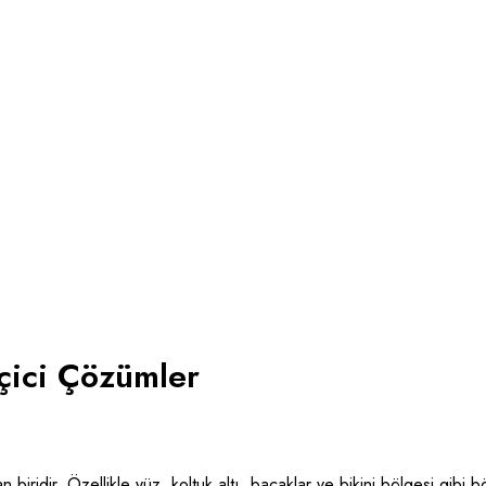
çici Çözümler
n biridir. Özellikle yüz, koltuk altı, bacaklar ve bikini bölgesi gibi b