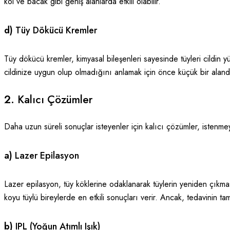
kol ve bacak gibi geniş alanlarda etkili olabilir.
d)
Tüy Dökücü Kremler
Tüy dökücü kremler, kimyasal bileşenleri sayesinde tüyleri cildin y
cildinize uygun olup olmadığını anlamak için önce küçük bir alan
2.
Kalıcı Çözümler
Daha uzun süreli sonuçlar isteyenler için kalıcı çözümler, istenmeye
a)
Lazer Epilasyon
Lazer epilasyon, tüy köklerine odaklanarak tüylerin yeniden çıkmas
koyu tüylü bireylerde en etkili sonuçları verir. Ancak, tedavinin tam
b)
IPL (Yoğun Atımlı Işık)