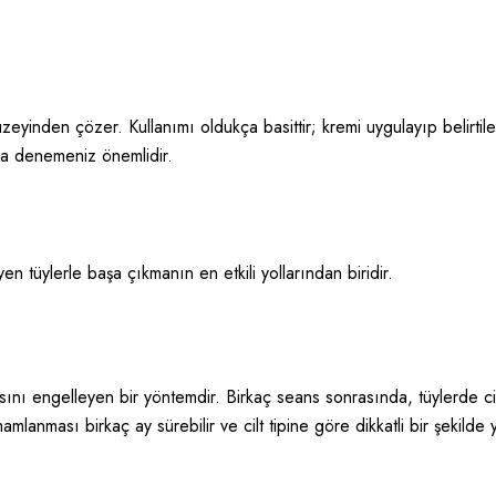
üzeyinden çözer. Kullanımı oldukça basittir; kremi uygulayıp belirti
da denemeniz önemlidir.
n tüylerle başa çıkmanın en etkili yollarından biridir.
ını engelleyen bir yöntemdir. Birkaç seans sonrasında, tüylerde cidd
amlanması birkaç ay sürebilir ve cilt tipine göre dikkatli bir şekilde 