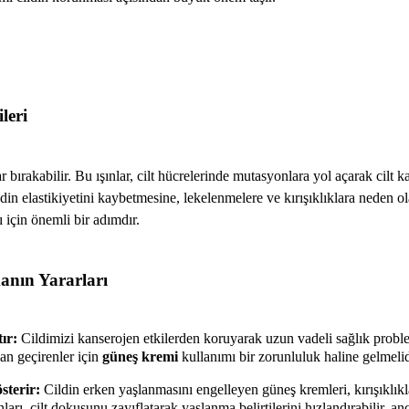
leri
r bırakabilir. Bu ışınlar, cilt hücrelerinde mutasyonlara yol açarak cilt kan
din elastikiyetini kaybetmesine, lekelenmelere ve kırışıklıklara neden 
ı için önemli bir adımdır.
nın Yararları
ır:
Cildimizi kanserojen etkilerden koruyarak uzun vadeli sağlık probl
an geçirenler için
güneş kremi
kullanımı bir zorunluluk haline gelmelid
sterir:
Cildin erken yaşlanmasını engelleyen güneş kremleri, kırışıklıkla
arı, cilt dokusunu zayıflatarak yaşlanma belirtilerini hızlandırabilir, a