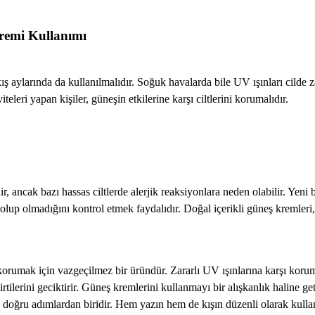
remi Kullanımı
kış aylarında da kullanılmalıdır. Soğuk havalarda bile UV ışınları cilde za
eleri yapan kişiler, güneşin etkilerine karşı ciltlerini korumalıdır.
r, ancak bazı hassas ciltlerde alerjik reaksiyonlara neden olabilir. Yeni
up olmadığını kontrol etmek faydalıdır. Doğal içerikli güneş kremleri, h
 korumak için vazgeçilmez bir üründür. Zararlı UV ışınlarına karşı korum
irtilerini geciktirir. Güneş kremlerini kullanmayı bir alışkanlık haline ge
n doğru adımlardan biridir. Hem yazın hem de kışın düzenli olarak kulla