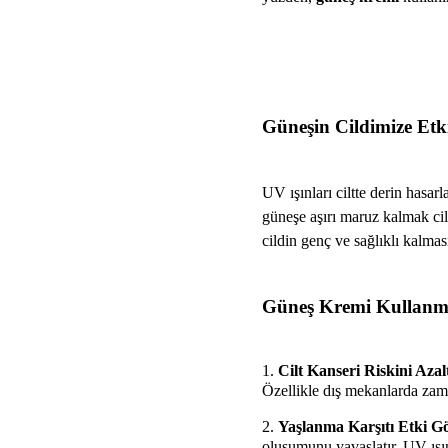
Güneşin Cildimize Etki
UV ışınları ciltte derin hasarla
güneşe aşırı maruz kalmak cil
cildin genç ve sağlıklı kalmas
Güneş Kremi Kullanma
Cilt Kanseri Riskini Azalt
Özellikle dış mekanlarda zam
Yaşlanma Karşıtı Etki Gö
oluşumunu yavaşlatır. UV ışınl