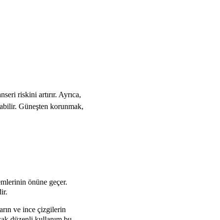
seri riskini artırır. Ayrıca,
olabilir. Güneşten korunmak,
emlerinin önüne geçer.
ir.
rın ve ince çizgilerin
ncak düzenli kullanım bu