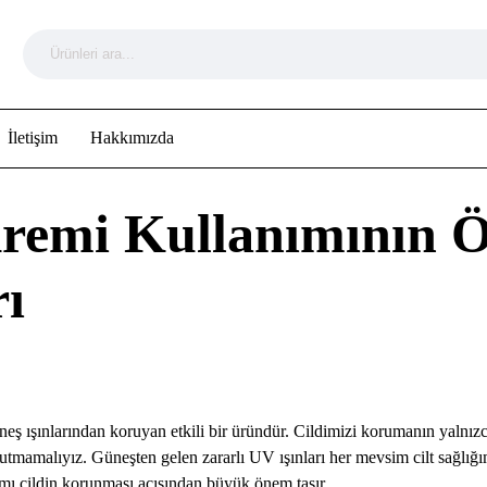
İletişim
Hakkımızda
remi Kullanımının 
ı
güneş ışınlarından koruyan etkili bir üründür. Cildimizi korumanın yalnızc
mamalıyız. Güneşten gelen zararlı UV ışınları her mevsim cilt sağlığımı
mı cildin korunması açısından büyük önem taşır.