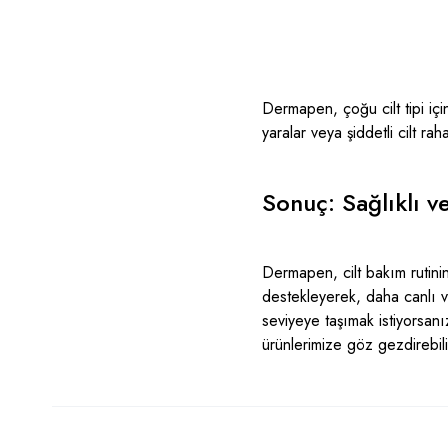
Dermapen, çoğu cilt tipi için
yaralar veya şiddetli cilt r
Sonuç: Sağlıklı v
Dermapen, cilt bakım rutinin
destekleyerek, daha canlı v
seviyeye taşımak istiyorsan
ürünlerimize
göz gezdirebilir