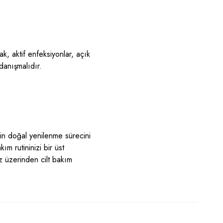
ak, aktif enfeksiyonlar, açık
danışmalıdır.
izin doğal yenilenme sürecini
m rutininizi bir üst
z
üzerinden c
ilt bakım