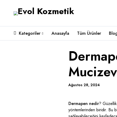
Kategoriler
Anasayfa
Tüm Ürünler
Blo
Dermape
Mucizevi
Ağustos 28, 2024
Dermapen nedir
? Güzellik
yöntemlerinden biridir. Bu b
sağlayabileceğini keşfedece