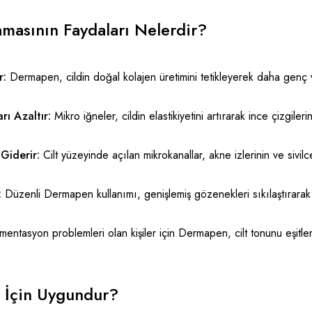
asının Faydaları Nelerdir?
r:
Dermapen, cildin doğal kolajen üretimini tetikleyerek daha genç 
arı Azaltır:
Mikro iğneler, cildin elastikiyetini artırarak ince çizgilerin
 Giderir:
Cilt yüzeyinde açılan mikrokanallar, akne izlerinin ve sivil
:
Düzenli Dermapen kullanımı, genişlemiş gözenekleri sıkılaştırarak 
entasyon problemleri olan kişiler için Dermapen, cilt tonunu eşitl
 İçin Uygundur?