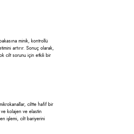
bakasına minik, kontrollü
timini artırır. Sonuç olarak,
cilt sorunu için etkili bir
krokanallar, ciltte hafif bir
r ve kolajen ve elastin
 işlemi, cilt bariyerini