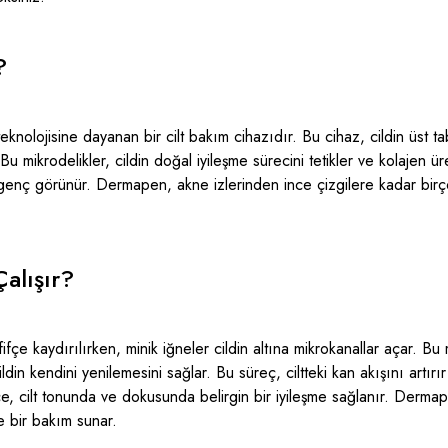
?
eknolojisine dayanan bir cilt bakım cihazıdır. Bu cihaz, cildin üst ta
 Bu mikrodelikler, cildin doğal iyileşme sürecini tetikler ve kolajen üre
genç görünür. Dermapen, akne izlerinden ince çizgilere kadar birçok 
alışır?
çe kaydırılırken, minik iğneler cildin altına mikrokanallar açar. Bu mi
ildin kendini yenilemesini sağlar. Bu süreç, ciltteki kan akışını artırı
ce, cilt tonunda ve dokusunda belirgin bir iyileşme sağlanır. Dermapen
 bir bakım sunar.