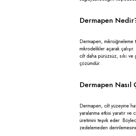
Dermapen Nedir
Dermapen
, mikroiğneleme t
mikrodelikler açarak çalışır.
cilt daha pürüzsüz, sıkı ve 
çözümdür.
Dermapen Nasıl Ç
Dermapen, cilt yüzeyine hafif
yaralanma etkisi yaratır ve c
üretimini teşvik eder. Böyle
zedelemeden derinlemesine