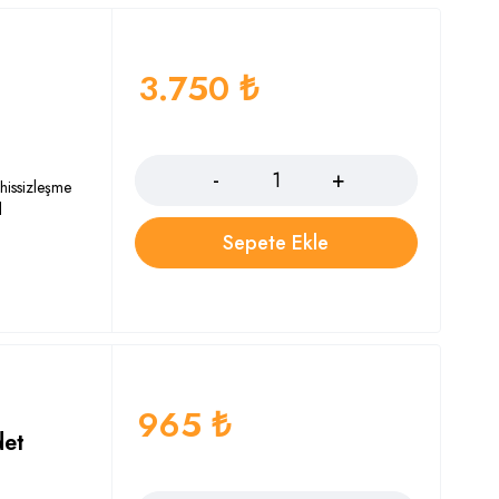
3.750
₺
Adet
 hissizleşme
l
Sepete Ekle
965
₺
det
Adet