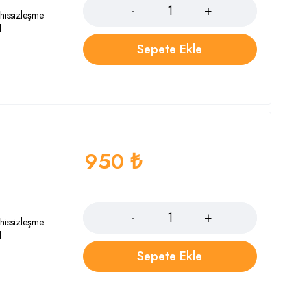
 hissizleşme
l
Sepete Ekle
950
₺
Adet
 hissizleşme
l
Sepete Ekle