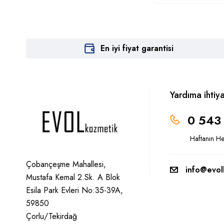
En iyi fiyat garantisi
Yardıma ihtiy
0 543
Haftanın H
Çobançeşme Mahallesi,
info@evol
Mustafa Kemal 2.Sk. A Blok
Esila Park Evleri No:35-39A,
59850
Çorlu/Tekirdağ